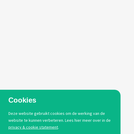
Deelnemende gemeentes
Over JobsIn
Log in
Contact
Voor gemeentes
Voor bedrijven
Cookies
Pers
Deze website gebruikt cookies om de werking van de
website te kunnen verbeteren. Lees hier meer over in de
privacy & cookie statement
.
© 2026 - jobsin.vlaanderen
Privacy & cookies